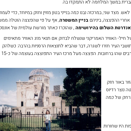
 הברית במשך המלחמה לא התמקדו בה.
 מצד שני, במרכזה נבנו כמה בנייני בטון מזוין וחזק במיוחד, כדי לעמוד
 אחרי ההפצצה, ביניהם
בניין המשטרה
, אף על פי שהפצצה הוטלה ממש
אנדרטת השלום בהירושימה
, שהוכרז כאתר מורשת עולמית של אונסק"
 חיל- האוויר האמריקני שנשלח לבדוק אם תנאי מזג האוויר מתאימים
בי העיר חזרו לשגרה, דבר שהביא לתוצאות הרסניות בהרבה: כשלהק
המטוסים השני הגיע האזעקה כבר לא הופעלה ותושבים רבים שהו ברחובות. הפצצה מעל מרכז העיר התפוצצה בעוצמה של כ-15
ור באור חזק
 נוצר רדיוס
מרחק של כמה
ת היו שחורות