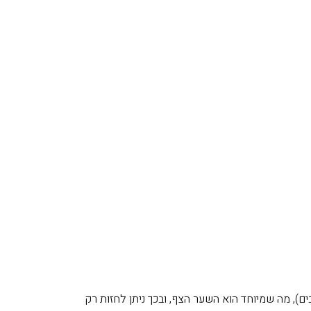
דש (ותראו עוד הרבה, בימים הקרובים), מה שמיוחד הוא השער הצף, ובכך ניתן לחזות רק