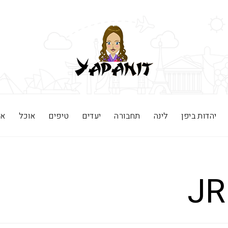
יהדות ביפן
לינה
תחבורה
יעדים
טיפים
אוכל
אי