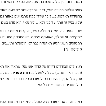
הגנת דרום יפן כולה, שכנו בה. עם זאת, הפצצות בעלות
בעיר שלטה הבנייה מעץ, דבר שהפך אותה לפגיעה מאוד לאש.
ברעידות האדמה. בשל כך שרדו כמה מהבניינים באזור גם
עליו. בניין זה נותר על כנו, ולא שופץ מאז. הוא נודע בשם
צופר אזעקה הופעל בתחילה בעיר, בעקבות מטוס בודד של
לתקיפה, ומשחלף, האזעקה פסקה. משהתרחק המטוס, תוש
קילוטון TNT.
הניצולים הבודדים דיווחו על כדור אש ענק שהאיר את האז
(הזכירו אור שמש) שעלה למעלה ב
צורת פטריה
וכשלמטה
ענק של הדף, במהירות הקול, שהרס כל דבר בדרך עד ל
קילומטרים והחשיך את כל האזור.
כמה שעות אחרי שהפצצה הוטלה החל לרדת גשם. הטיפו