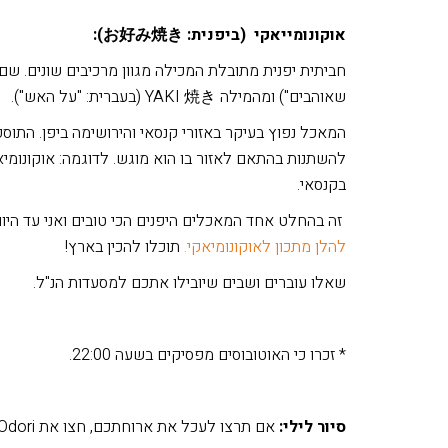
אוקונומייאקי (ביפנית:
お好み焼き
):
שאוהבים") ומהמילה YAKI 焼き (בעברית: "על האש").
המאכל נפוץ בעיקר באזורי קנסאי והירושימה ביפן. התוס
להשתנות בהתאם לאזור בו הוא מוגש. לדוגמה: אוקונומיא
בקנסאי.
זה בהחלט אחד המאכלים היפנים הכי טובים ואני עד היום מכי
להלן מתכון לאוקונומיאקי.
תוכלו להכין בארץ!
שאלו עוברים ושבים שיובילו אתכם למסעדות הנ"ל.
* זכרו כי האוטובוסים מפסיקים בשעה 22:00.
סיור לילי:
אם תרצו לעכל את ארוחתכם, חצו את Heiwa Odori ולכו לפארק המוזיאון, למרות שתבקרו בו באור יום.