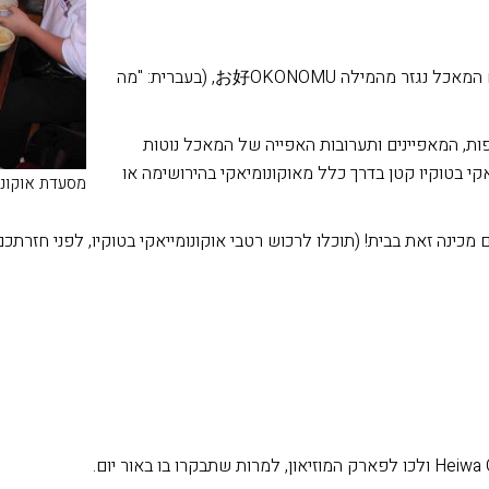
חביתית יפנית מתובלת המכילה מגוון מרכיבים שונים. שם המאכל נגזר מהמילה お好OKONOMU, (בעברית: "מה
פות, המאפיינים ותערובות האפייה של המאכל נוטות
קי בטוקיו קטן בדרך כלל מאוקונומיאקי בהירושימה או
מסעדת אוקונומ
נה זאת בבית! (תוכלו לרכוש רטבי אוקונומייאקי בטוקיו, לפני חזרתכם לארץ. 