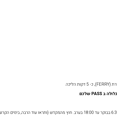
הליכה.
כלולה ב
PASS
שלכם
.
ביקור במקדש המפורסם ובשער הצף. המקדש פתוח מ 6:30 בבוקר עד 18:00 בערב. חוץ מהמק