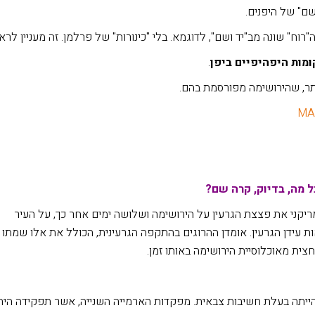
ושם" של היפנים.
מות היפהיפיים ביפן
.
תר, שהירושימה מפורסמת בהם.
ל מה, בדיוק, קרה שם?
19, הטיל חיל האוויר האמריקני את פצצת הגרעין על הירושימה ושלושה ימים אחר כך, על העיר
 עידן הגרעין. אומדן ההרוגים בהתקפה הגרעינית, הכולל את אלו שמתו 
חצית מאוכלוסיית הירושימה באותו זמן.
שית בגודלה ביפן, הייתה בעלת חשיבות צבאית. מפקדות הארמייה השנייה, אשר תפקידה היה