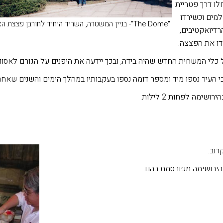
לו דרך פטריית
מים וכשירדו
"The Dome"- בניין המשטרה, השריד היחיד לחורבן פצצת האטום
דיואקטיבים,
ו את הפצצה.
ושימה לפחות 2 לילות.
רוב.
שהירושימה מפורסמת בהם: