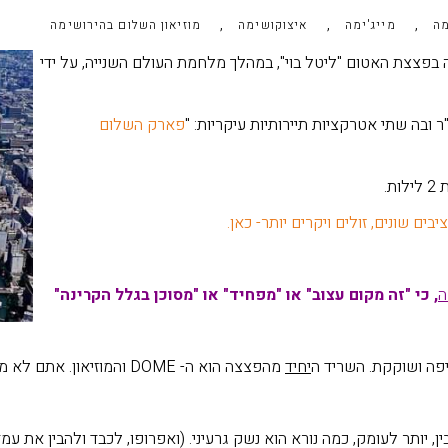
,
,
,
מה
מייג'ימה
איצוקושימה
מוזיאון השלום בהירושימה
ה בפצצת האטום "ליטל בוי", במהלך מלחמת העולם השנייה, על ידי
פארק השלום
ת.
ם שונים, זולים ויקרים יותר- כאן.
ה
, כי "זה מקום עצוב" או "מפחיד" או "מסוכן בגלל הקרינה"
יחיד
מהפצצה הוא ה- DOME והמוזיאון. אתם לא מגיעים לעיי חורבות!
, יותר לעומק, כמה נורא הוא נשק גרעיני. (ואפרופו, לכבד ולהבין את 