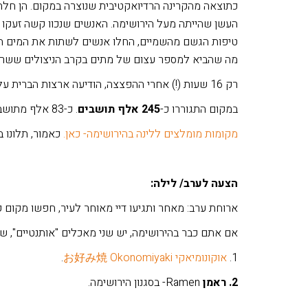
כתוצאה מהקרינה הרדיואקטיבית שנוצרה במקום. הן חלח
העשן שהייתה מעל הירושימה. האנשים שנכוו קשה זעקו ל
טיפות הגשם מהשמיים, החלו אנשים לשתות את המים הר
מה שהביא למספר עצום של מתים בקרב הניצולים ששרד
רק 16 שעות (!) אחרי ההפצצה, הודיעה ארצות הברית על כלי המשחית החדש שהיה בידה, ובכך יידעה את היפנים על הגורם לאסונם.
במקום התגוררו כ-
245 אלף תושבים
. כ-83 אלף מתושבי העיר נספו מיד ומספר דומה נספו בעקבותיו במהלך הימים והשנים שאחרי.
מקומות מומלצים ללינה בהירושימה- כאן.
כאמור, תלונו בהיר
הצעה לערב/ לילה:
ארוחת ערב: מאחר ותגיעו דיי מאוחר לעיר, חפשו מקום ק
אם אתם כבר בהירושימה
, יש שני מאכלים "אותנטיים", 
1.
אוקונומיאקי お好み焼 Okonomiyaki
.
2. ראמן
Ramen- בסגנון הירושימה.