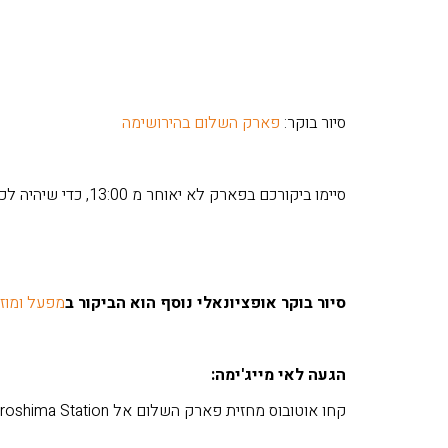
סיור בוקר:
פארק השלום בהירושימה
סיימו ביקורכם בפארק לא יאוחר מ 13:00, כדי שיהיה לכם זמן לעזוב לאי
סיור בוקר אופציונאלי נוסף הוא הביקור ב
מפעל ומוזיא
הגעה לאי מייג'ימה:
קחו אוטובוס מחזית פארק השלום אל JR Hiroshima Station (כ- 15 דקות) וקחו רכבת אל Miyajima-guchi.