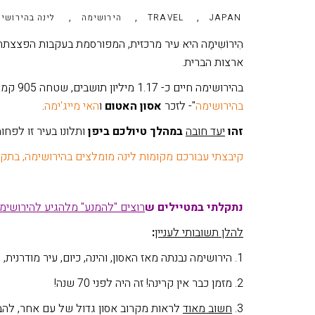
,
,
,
JAPAN
TRAVEL
הירושימה
לינה בהירושי
הִירוֹשִימַה היא עיר מרכזית, המפורסמת בעקבות הפצצת
ארצות הברית.
בהירושימה חיים כ- 1.17 מיליון תושבים, שטחה 905 קמ"ר ובה שתי אטרקציות תיירותיות עיקריות: "
בהירושימה
"- לזכר
אסון האטום
ו
האי מייג'ימה
.
זהו
יעד חובה
במהלך טיולכם ביפן
ותלונו בעיר זו לפחות 2 לילו
קיבצתי עבורכם מקומות לינה מומלצים בהירושימה, בתקציבי
נתקלתי במטיילים ש
רוצים "להמנע" מלהגיע להירושימ
להלן תשובותי לעניין
:
1. הירושימה נבנתה מאז האסון, והינה, כיום, עיר מודרנית, יפה ושוקקת. השריד ה
2. מזמן כבר אין קרינה! זה היה לפני 70 שנה!
3.
חשוב מאוד
לראות מקרוב אסון גדול של עם אחר, להבין