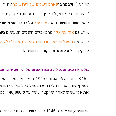
האירני...)
ולבקר ב"
פארק השלום של הירושימה
"
, ה"יד 
4. היפנים מציגים אֵבֶל באופן שונה מאיתנו, באיפוק יפני. ה"רוח" שונה מב"יד ושם", לדוגמא. בלי "כינורות" של פרלמן. זה מעניין לראות זאת.
5. אל תשכחו שיש גם את
מייג'ימה
על הפרק,
אחד המקו
6. ויש גם
אוקונומיאקי
, מהמאכלים היפניים הטעימים ביו
7. ויש את
מפעל ומוזיאון חברת המכוניות "מאזדה"- MAZDA
8. בקיצור-
לא לפספס
ביקור בהירושימה!
כולנו יודעים שנפלה פצצת אטום על הירושימה. אב
ב-8:16 בבוקר ה-6 באוגוסט 45
נגסאקי. שתי הערים הללו הפכו לסמל כלל עולמי למוראות
ואת אלו שמתו לאחר זמן קצר, עומד על כ-
140,000
. כמ
הירושימה, שהייתה ב-1945 העיר השי