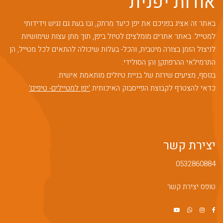
אודות יפנית
באתר זה אציג בפניכם את יפן כיעד מרתק, ובו בעת גם נגיש וידידותי
למטייל: באתר אתרים מומלצים לטיול ביפן, תוך מתן עצות שימושיות
לניצול הזמן בצורה מיטבית, והכל- בעלות שיכולה להתאים לכל מטייל, הן
התרמילאי ההרפתקן והן הסולידי.
בנוסף, מציעים שירות של בניית טיולים מותאמת אישית.
כדאי להצטרף לקבוצת הפייסבוק האיכותית
'יפן למטיילים- טיפים'
יצירת קשר
0532860884
טופס יצירת קשר