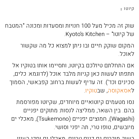
קיוטו
שוק זה מכיל מעל 100 חנויות ומסעדות ומכונה "המטבח
של קיוטו" – Kyoto's Kitchen.
המקום שוקק חיים ובו ניתן למצוא כל מה שקשור
לאוכל.
אם התחלתם טיולכם בקיוטו, ותסיימו אותו בטוקיו אל
תתפתו לעשות כאן קניות מלבד אוכל (לדוגמא: כלים,
סכינים וכד'). זה עדיף לעשות ברחוב קפבאשי, הסמוך
ל
אסאקוסה
, שב
טוקיו
.
נסו מטעמים קיוטואיים מיוחדים, שקיוטו מפורסמת
בהם. בין השאר, ממליצה לנסות: מתוקים יפניים
(Wagashi), חמוצים יפניים (Tsukemono), מאכלי ים
מיובשים, טופו טרי, תה יפני וסושי.
בשוק מוכרים גם דגים טריים, מאכלי ים וחדי העיין