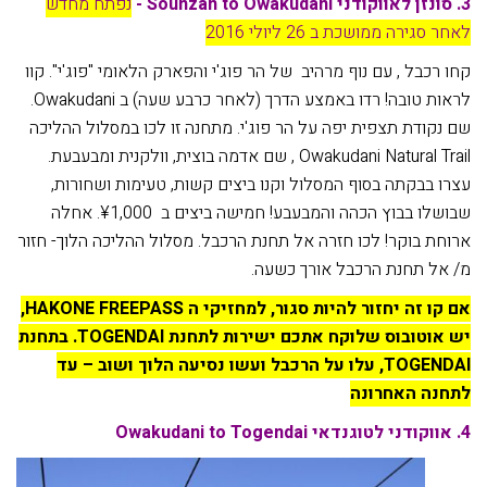
3. סונזן לאווקודני Sounzan to Owakudani -
נפתח מחדש
לאחר סגירה ממושכת ב 26 ליולי 2016
קחו רכבל , עם נוף מרהיב של הר פוג'י והפארק הלאומי "פוג'י". קוו
לראות טובה! רדו באמצע הדרך (לאחר כרבע שעה) ב Owakudani.
שם נקודת תצפית יפה על הר פוג'י. מתחנה זו לכו במסלול ההליכה
Owakudani Natural Trail , שם אדמה בוצית, וולקנית ומבעבעת.
עצרו בבקתה בסוף המסלול וקנו ביצים קשות, טעימות ושחורות,
שבושלו בבוץ הכהה והמבעבע! חמישה ביצים ב ¥1,000. אחלה
ארוחת בוקר! לכו חזרה אל תחנת הרכבל. מסלול ההליכה הלוך- חזור
מ/ אל תחנת הרכבל אורך כשעה.
אם קו זה יחזור להיות סגור, למחזיקי ה
HAKONE FREEPASS
,
יש אוטובוס שלוקח אתכם ישירות לתחנת
TOGENDAI
. בתחנת
TOGENDAI
, עלו על הרכבל ועשו נסיעה הלוך ושוב – עד
לתחנה האחרונה
4. אווקודני לטוגנדאי Owakudani to Togendai