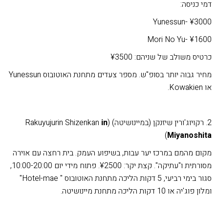
דמי כניסה:
Yunessun- ¥3000
Mori No Yu- ¥1600
כרטיס משולב של שניהם: ¥3500
מחיר גבוה יותר בסופ"ש. מספר צעדים מתחנת האוטובוס Yunessun
או Kowakien.
2. רקויוג'ורין שיזנקן (במיינושיטה) (Rakuyujurin Shizenkan
in
)
Miyanoshita
מקום מהמם במרכז יער עבות, בשיפוע העמק. בית רחצה עם אוירה
מסורתית ו"עתיקה". קצת יקר: ¥2500. פתוח מידי יום 10:00-20:00,
סגור בימי רביעי, 5 דקות הליכה מתחנת האוטובוס " Hotel-mae"
ומלון פוג'יה או 10 דקות הליכה מתחנת מיינושיטה.