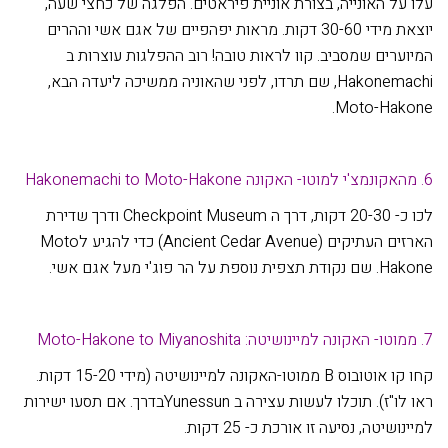
עלו על האונייה, בצורת אוניית פיראטים. הפלגה של כחצי שעה,
יוצאת מידי 30-60 דקות. מראות יפהפיים של אגם אשי וההרים
המיוערים שמסביב. קוו לראות טובה! רוב ההפלגות עוצרות ב
Hakonemachi, שם תרדו, לפני שהאוניה ממשיכה ליעדה הבא,
Moto-Hakone.
6. מהאקונמצ'י למוטו- האקונה Hakonemachi to Moto-Hakone
לכו כ- 20-30 דקות, דרך ה Checkpoint Museum ודרך שדירת
הארזים העתיקים (Ancient Cedar Avenue) כדי להגיע לMoto
Hakone. שם נקודת תצפית נוספת על הר פוג'י מעל אגם אשי.
7. ממוטו- האקונה למיינושיטה: Moto-Hakone to Miyanoshita
קחו קו אוטובוס B ממוטו-האקונה למיינושיטה (מידי 15-20 דקות.
ראו לו"ז). תוכלו לעשות עצירה ב Yunessunבדרך. אם תסעו ישירות
למיינושיטה, נסיעה זו אורכת כ- 25 דקות.