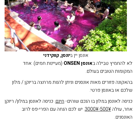
אונסן יין ב
יונסן, קווקידני
לא להחמיץ טבילה ב
אונסן
ONSEN
(מעיינות חמים). אחד
המקומות הטובים בעולם.
בהאקונה פזורים מאות אונסנים וניתן להנות מרחצה בריוקן / מלון
שלכם או באונסן פרטי.
כניסה לאונסן במלון בו הנכם שוהים-
חינם
. כניסה לאונסן במלון/ ריוקן
אחר, עולה
500¥-3000¥
. יש לכם הנחה עם הפרי-פס לרוב
האונסנים.