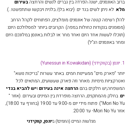
ברוב האונסנים, ישנה הפרדה בין גברים לנשים והרחצה
בעירום
מלא
. לא ניתן לשים בגד ים. (יבוא בלן/ בלנית ויבקשו שתתפשטו...).
להלן רשימה קטנה של אונסנים מומלצים, הפתוחים לקהל הרחב
(מסומנים בנקודות כחולות במפה). הקרובים ביותר למסלולכם היום:
(תוכלו לעשות אחד היום ואחד מחר או לבלות באונסן במלונכם היום
ומחר באונסנים הנ"ל)
1. יונסן (בקווקידני) (Yunessun in Kowakidani)
יותר "פארק מים" ממעיינות חמים. באתר עשרות "בריכות נושא"
ואטרקציות מימיות. מאחר וזה פארק שעשועים, המתאים לכל
המשפחה,יש חלקים בהם
הרחצה אינה בעירום
ו
יש להביא בגדי
ים
. בחלק מהמתקנים, הרחצה מופרדת בין המינים ובעירום. (אזור "
Mori No Yu"). פתוח מידי יום מ-9:00 עד 19:00 (בחורף עד 18:00),
אזור Mori No Yu- עד 20:00.
מגלשות המיים (החמים!) ב
יונסן, קווקידני