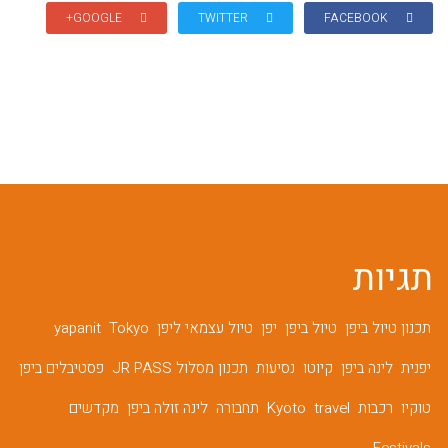
GOOGLE+
TWITTER
FACEBOOK
תגיות
תכנון טיול ביפן
טיול ביפן
יפן
טיול עצמאי ליפן
Tokyo
yapanit
יפנית
לינה ביפן
קיוטו
נסיעות
תכנון מסלול JR PASS
פסטיבלים ביפן
טוקיו
רכבות
travel
Kyoto
תחבורה
לינה זולה ביפן
מקדשים