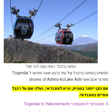
נסיעה ברכבל. ראות טובה להר פוג'י
המשיכו בנסיעה ברכבל של עוד כרבע שעה ותגיעו ל Togendai:
מפרצי אגם אשי shores of Ashino-koLake Ashi.
אם הקו ייסגר בשנית, נגיע לטוגנדאי, נעלה שם על רכבל
ונסיים בטוגנדאי.
5. מטוגנדאי להאקונמצ'י Togendai to Hakonemachi