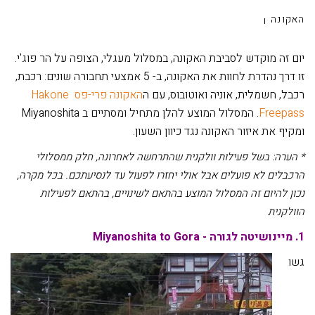
האקונה
יום זה מוקדש לסביבת האקונה, במסלול מעגלי, הצופה על הר פוג'י.
זו דרך נהדרת לחוות את האקונה, ב- 5 אמצעי תחבורה שונים: רכבת,
רכבל, חשמלית, אוניה ואוטובוס, עם ה
האקונה פרי-פס Hakone
Freepass
. המסלול המוצע להלן מתחיל ומסתיים ב Miyanoshita
ומקיף את איזור האקונה נגד כיוון השעון.
* הערה: בשל פעילות וולקנית שהתרחשה לאחרונה, חלק ממסלולי
הרכבלים לא פועלים אבל אולי יחזרו לפעול עד לנסיעתכם. בכל מקרה,
נכון להיום זה המסלול המוצע בהתאם לשינויים, בהתאם לפעילות
הוולקנית
1.
מיינושיטה לגורה - Miyanoshita to Gora
גשו