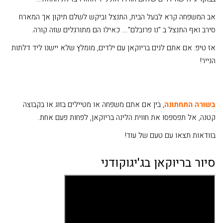
אב המשפחה קרא לבעל הבית, התנצל וביקש לשלם תיקון אך המארח
סירב ואף התנצל ב "נו פרובלם"... כאילו הם מתורגלים שזה קורה.
אז טיפ: אם אתם לנים בריוקאן עם ילדים, מומלץ שלא יישנו ליד דלתות
הנייר!
בשורה התחתונה
, בין אם אתם משפחה או מטיילים בזוג או בקבוצה
קטנה, אל תפספסו את חווית הלינה בריוקאן, לפחות פעם אחת.
בוודאות תצאו עם טעם של עוד!
סיור בריוקאן בג'יגוקודני