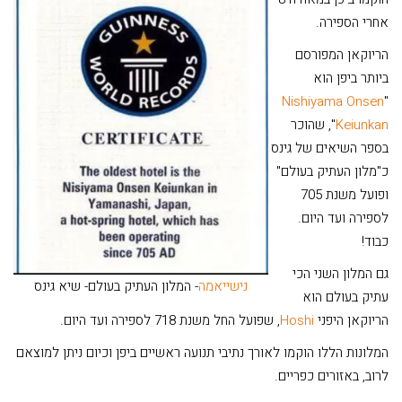
אחרי הספירה.
הריוקאן המפורסם
ביותר ביפן הוא
Nishiyama Onsen
"
Keiunkan
", שהוכר
בספר השיאים של גינס
כ"מלון העתיק בעולם"
ופועל משנת 705
לספירה ועד היום.
כבוד!
גם המלון השני הכי
נישייאמה
- המלון העתיק בעולם- שיא גינס
עתיק בעולם הוא
הריוקאן היפני
Hoshi
, שפועל החל משנת 718 לספירה ועד היום.
המלונות הללו הוקמו לאורך נתיבי תנועה ראשיים ביפן וכיום ניתן למוצאם
לרוב, באזורים כפריים.