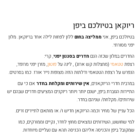
ריוקאן בטיולכם ביפן
בטיולכם ביפן, אני
ממליצה בחום
ללון לפחות לילה אחד בריוקאן. מלון
יפני מסורתי.
החדרים במלון שכזה הנם
חדרים בסגנון יפני
, קרי:
רצפת
טטאמי
(מחצלות קש ארוג) , לינה על
פוטון
, מזרן יפני מרופד,
הנפרש על רצפת הטטאמי ודלתות הזזה מצופות נייר אורז. כמו בסרטים.
במרבית חדרי הריוקאנים,
אין שירותים ומקלחת בחדר
אם כי עם
התיירות הגוברת ביפן, ישנם יותר ויותר ריוקנים המציעים חדרים שבהם יש
שירותים/ מקלחת/ שניהם בחדר.
הכל עניין של מחיר וכמה הריוקאן חדיש ו/ או מותאם לתיירים זרים.
למי שחושש, השירותים נמצאים מחוץ לחדר, נקיים וממורקים, כמו
שמקובל ביפן והכניסה אליהם הכניסה תהא עם נעליים מיוחדות.