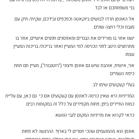
בני משפחתכם או לבד.
אל האונסן תרדו לבושים ביוקאטה וכפכפים ובידכם, שקית/ תיק עם
מגבת וכלי רחצה שונים.
ישנו אזור בו מורידים את הבגדים ומאפסנים חפצים אישיים, אזור בו
מתרחצים היטב לפני הכניסה למי המעיין ואזור בריכת/ בריכות המעיין
עצמו.
אני, אישית, אוהבת שיש גם אונסן חיצוני ("רוטנבורו"), מעיין חם תחת
כיפת השמיים.
בעלי קעקועים שימו לב:
המדיניות היא שאין כניסה לאונסן עם קעקועים אם כי גם כאן, עם עליית
כמות התיירים ביפן, פחות מקפידים על כלל זה במקומות רבים.
כדאי לקרוא את מדיניות המקום לגבי הנושא.
אונסן הוא מהמנעמים שהכי חסרים לי בארץ! ההרגשה לא פחות