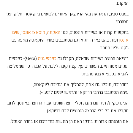
המקום.
במבט סביב, תראו את באי הריוקאן האחרים לבושים ביוקאטה- חלוק יפני
מסורתי.
בתקופות קרות או בעיירות אונסנים, כגון
האקונה
,
קוסאצו אונסן
,
שיבו
אונסן
ועוד, בהם באי הריוקאן גם מסתובבים בחוץ, היוקאטה מגיעה עם
ג'קט עליון מחמם.
ביציאה החוצה בעיירות שכאלה, תקבלו גם
כפכפי גטה
(Geta)- כפכפים
יפניים מסורתיים, העשויים עץ. קצת קשה ללכת על הגטה כך שממליצה
להביא כפכפי אצבע מהבית!
בחדריכם, תוכלו, גם אתם, להחליף את בגדיכם ליוקאטה,
עימה תסתובבו ברחבי הריוקאן ותרגישו יפנים לרגע :-).
הכינו שקית/ תיק עם מגבת וכלי רחצה שונים- עבור הרחצה באונסן. לרוב,
תקבלו את כל כלי הרחצה הנחוצים לכם בריוקאן.
אם הזמנתם ארוחות: בידקו האם הן מוגשות בחדריכם או בחדר האוכל.