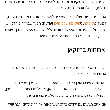
בערים גדלות כמו טוקיו וקיוטו, קשה למצוא ריוקנים מאחר ובמרכזי ערים
גדולות, בנו מלונות מערביים, לגובה.
את חוויית הריוקן שלכם אני ממליצה לעשות באזורים כפריים בטיולכם,
למשל ב
האקונה
, ט
קייאמה
,
עמק קיסו
ועוד, גם מפניי שבאזורים הללו יש
מבחר של ריוקנים וגם מפני שבאזורים הללו יש מעט פעילויות חוץ בשעות
הערב, כך שתוכלו להתענג מחוויה יפנית אמיתית.
ארוחות בריוקאן
בלינה בריוקאן, אני ממליצה להזמין ארוחת בוקר מסורתית. אפשר גם
ארוחת ערב, אבל לא חובה.
הארוחה מוגשת באופן כל כך יפה ואסטטי, כמקובל ביפן ומכילה, בין
השאר, אורז, מרק מיסו, ודג אם כי גם כאן, עם עליית כמות התיירים ביפן,
התחילו לתת גם נגיעות מערביות, כגון סלט ירקות וחביתה.
אם אתם מגיעים עם ילדים- בד"כ יש גרסאות ארוחה לילדים. הבת שלי